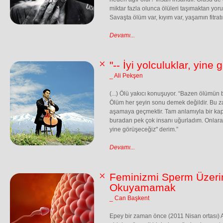
miktar fazla olunca ölüleri taşımaktan yor
Savaşta ölüm var, kıyım var, yaşamın fitrat
Devamı...
"-- İyi yolculuklar, yine
_ Ali Pekşen
(...) Ölü yakıcı konuşuyor. “Bazen ölümün
Ölüm her şeyin sonu demek değildir. Bu za
aşamaya geçmektir. Tam anlamıyla bir kapı
buradan pek çok insanı uğurladım. Onlara he
yine görüşeceğiz" derim.”
Devamı...
Feminizmi Sperm Üzer
Okuyamamak
_ Can Başkent
Epey bir zaman önce (2011 Nisan ortası) 