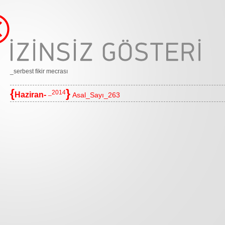
_serbest fikir mecrası
{
}
_2014
Haziran-
Asal_Sayı_263