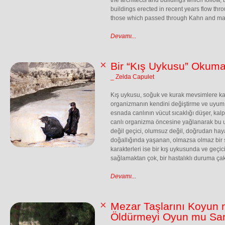
the architects and buildings which follow,
buildings erected in recent years flow thro
those which passed through Kahn and many
Devamı...
Bir “Kış Uykusu” Okuma
_ Zelda Capulet
Kış uykusu, soğuk ve kurak mevsimlere kar
organizmanın kendini değiştirme ve uyum
esnada canlının vücut sıcaklığı düşer, kalp 
canlı organizma öncesine yağlanarak bu uy
değil geçici, olumsuz değil, doğrudan haya
doğallığında yaşanan, olmazsa olmaz bir sü
karakterleri ise bir kış uykusunda ve geçic
sağlamaktan çok, bir hastalıklı duruma çakı
Devamı...
Mezar Taşlarını Koyun
Öldürmeyi Oyun mu Sa