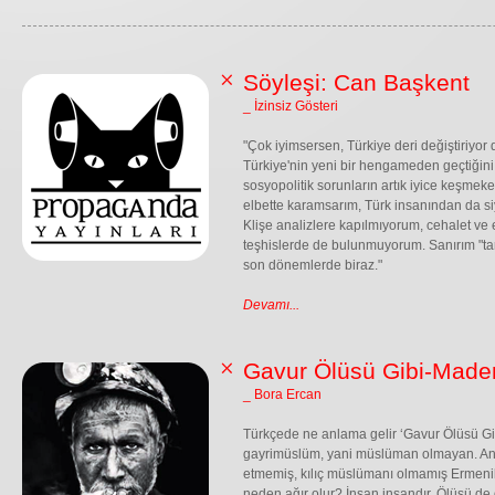
Söyleşi: Can Başkent
_ İzinsiz Gösteri
"Çok iyimsersen, Türkiye deri değiştiriyor 
Türkiye'nin yeni bir hengameden geçtiğin
sosyopolitik sorunların artık iyice keşmeke
elbette karamsarım, Türk insanından da s
Klişe analizlere kapılmıyorum, cehalet ve 
teşhislerde de bulunmuyorum. Sanırım "tari
son dönemlerde biraz."
Devamı...
Gavur Ölüsü Gibi-Maden
_ Bora Ercan
Türkçede ne anlama gelir ‘Gavur Ölüsü Gib
gayrimüslüm, yani müslüman olmayan. An
etmemiş, kılıç müslümanı olmamış Ermenile
neden ağır olur? İnsan insandır. Ölüsü de d