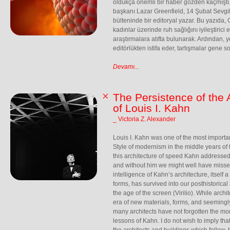
oldukça önemli bir haber gözden kaçmıştı
başkanı Lazar Greenfield, 14 Şubat Sevgi
bülteninde bir editoryal yazar. Bu yazıda,
kadınlar üzerinde ruh sağlığını iyileştirici 
araştırmalara atıfta bulunarak. Ardından, 
editörlükten istifa eder, tartışmalar gene 
Devamı...
The Persistence of the 
of Louis I. Kahn
_ Victoria Z. Alexander
Louis I. Kahn was one of the most importan
Style of modernism in the middle years of 
this architecture of speed Kahn addressed
and without him we might well have misse
intelligence of Kahn’s architecture, itself a
forms, has survived into our posthistorica
the age of the screen (Virilio). While arch
era of new materials, forms, and seemingl
many architects have not forgotten the more
lessons of Kahn. I do not wish to imply tha