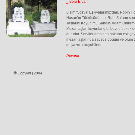
_ Bora Ercan
Bizim ‘Sosyal Eşkiyalarımız’dan, Robin Ho
Hasan’ın Türküsüdür bu. Ruhi Su’nun seni
Taşlarını Koyun mu Sandın/ Adam Öldürm
Mezar taşları koyunlar gibi boynu bükük değ
dururlar. Serviler arasında bakana çok şey
mezar taşlarında sadece doğum ve ölüm ta
de yazar: okuyabilene!
Devamı...
Copyleft | 2004